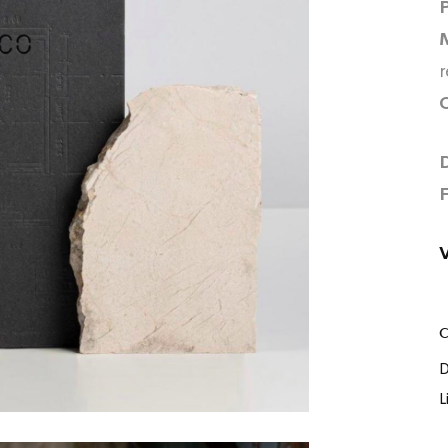
r
C
D
L