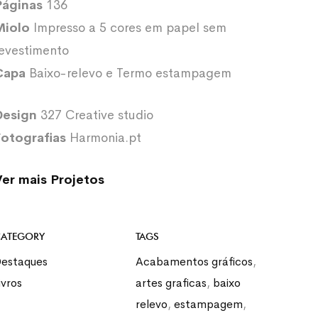
Páginas
136
Miolo
Impresso a 5 cores em papel sem
evestimento
Capa
Baixo-relevo e Termo estampagem
Design
327 Creative studio
Fotografias
Harmonia.pt
Ver mais Projetos
ATEGORY
TAGS
estaques
Acabamentos gráficos
,
ivros
artes graficas
,
baixo
relevo
,
estampagem
,