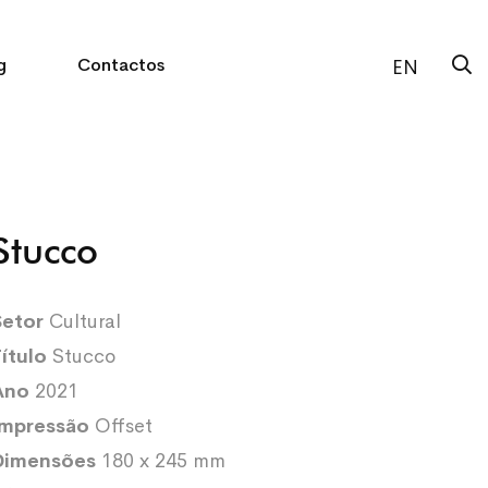
g
Contactos
EN
Stucco
Setor
Cultural
Título
Stucco
Ano
2021
Impressão
Offset
Dimensões
180 x 245 mm