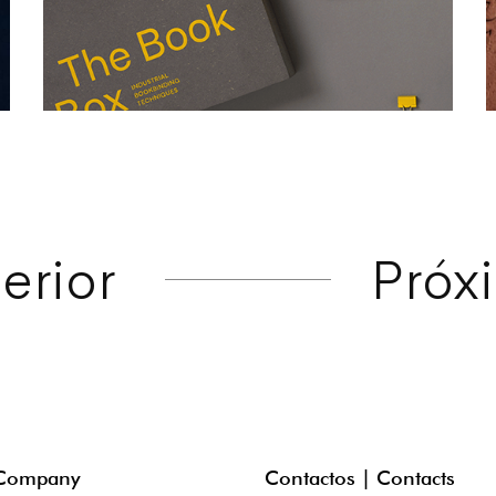
erior
Próx
 Company
Contactos | Contacts