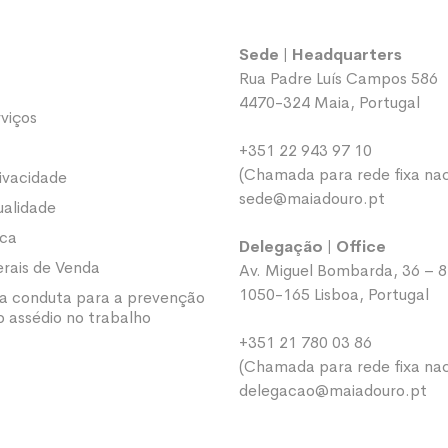
Sede | Headquarters
Rua Padre Luís Campos 586
4470-324 Maia, Portugal
viços
+351 22 943 97 10
(Chamada para rede fixa nac
rivacidade
sede@maiadouro.pt
ualidade
ica
Delegação | Office
rais de Venda
Av. Miguel Bombarda, 36 – 8
1050-165 Lisboa, Portugal
a conduta para a prevenção
 assédio no trabalho
+351 21 780 03 86
(Chamada para rede fixa nac
delegacao@maiadouro.pt